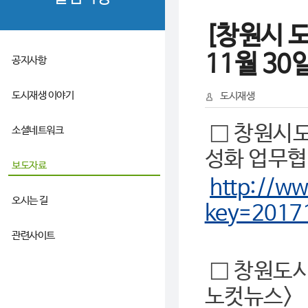
[창원시 
11월 3
공지사항
도시재생 이야기
도시재생
□ 창원시
소셜네트워크
성화 업무협
보도자료
http://w
오시는 길
key=2017
관련사이트
□ 창원도
노컷뉴스>